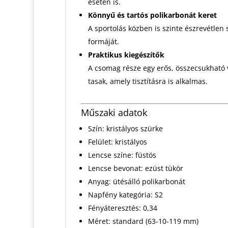
esetén is.
Könnyű és tartós polikarbonát keret
A sportolás közben is szinte észrevétlen
formáját.
Praktikus kiegészítők
A csomag része egy erős, összecsukható 
tasak, amely tisztításra is alkalmas.
Műszaki adatok
Szín: kristályos szürke
Felület: kristályos
Lencse színe: füstös
Lencse bevonat: ezüst tükör
Anyag: ütésálló polikarbonát
Napfény kategória: S2
Fényáteresztés: 0,34
Méret: standard (63-10-119 mm)