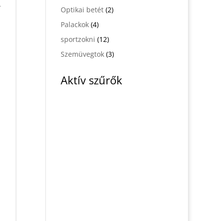
termék
2
Optikai betét
2
termék
4
Palackok
4
termék
12
sportzokni
12
termék
3
Szemüvegtok
3
termék
Aktív szűrők