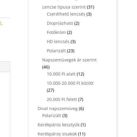
termék
31
Lencse tipusa szerint
31
3
termék
Cserélhető lencsés
3
termék
2
2
,
Diopriázható
2
termék
2
Fotókróm
2
termék
3
HD lencsés
3
termék
23
Polarizált
23
termék
Napszemüvegek ár szerint
46
46
termék
12
10.000 Ft alatt
12
termék
10.000-20.000 Ft között
27
27
termék
7
20.000 Ft felett
7
termék
6
Divat napszemüveg
6
3
termék
Polarizált
3
termék
1
Kerékpáros kesztyűk
1
termék
11
Kerékpáros sisakok
11