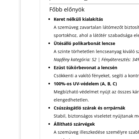
Főbb előnyök
Keret nélküli kialakítás
A szemüveg zavartalan látómezőt biztosí
sportokhoz, ahol a látótér szabadsága e
Ütésálló polikarbonát lencse
A szinte törhetetlen lencseanyag kiváló
Napfény kategória: S2 | Fényáteresztés: 34
Ezüst tükörbevonat a lencsén
Csökkenti a vakító fényeket, segíti a kont
100%-os UV-védelem (A, B, C)
Megbízható védelmet nyújt az összes káro
elengedhetetlen.
Csúszásgátló szárak és orrpárnák
Stabil, biztonságos viseletet nyújtanak még
Állítható szárvégek
A szemüveg illeszkedése személyre szabha