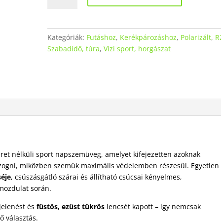
2
AT112C
–
Kategóriák:
Futáshoz
,
Kerékpározáshoz
,
Polarizált
,
R
Tiszta
Szabadidő, túra
,
Vizi sport, horgászat
látás,
kompromisszumok
nélkül
mennyiség
ret nélküli sport napszemüveg, amelyet kifejezetten azoknak
zogni, miközben szemük maximális védelemben részesül. Egyetlen
séje
, csúszásgátló szárai és állítható csúcsai kényelmes,
mozdulat során.
elenést és
füstös, ezüst tükrös
lencsét kapott – így nemcsak
ő választás.