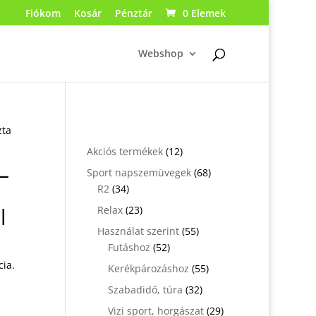
Fiókom
Kosár
Pénztár
0 Elemek
Webshop
zta
12
Akciós termékek
12
–
termék
68
Sport napszemüvegek
68
34
termék
R2
34
termék
l
23
Relax
23
termék
55
Használat szerint
55
52
termék
Futáshoz
52
termék
cia.
55
Kerékpározáshoz
55
termék
32
Szabadidő, túra
32
termék
29
Vizi sport, horgászat
29