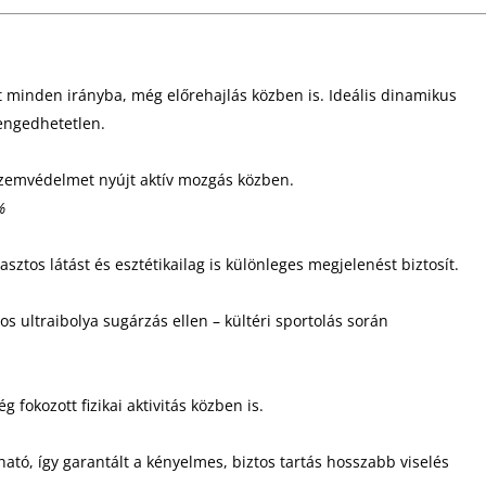
t minden irányba, még előrehajlás közben is. Ideális dinamikus
lengedhetetlen.
 szemvédelmet nyújt aktív mozgás közben.
%
rasztos látást és esztétikailag is különleges megjelenést biztosít.
s ultraibolya sugárzás ellen – kültéri sportolás során
 fokozott fizikai aktivitás közben is.
tó, így garantált a kényelmes, biztos tartás hosszabb viselés