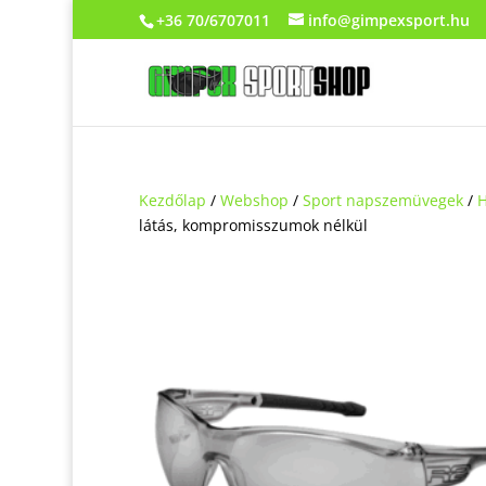
+36 70/6707011
info@gimpexsport.hu
Kezdőlap
/
Webshop
/
Sport napszemüvegek
/
H
látás, kompromisszumok nélkül